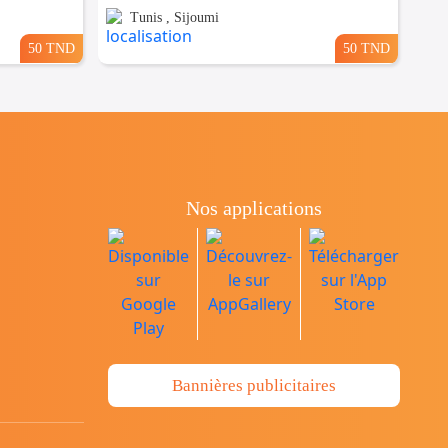
Tunis , Sijoumi
50 TND
50 TND
Nos applications
Bannières publicitaires