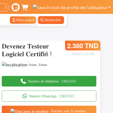
Filtre avancé
Rechercher
𝐃𝐞𝐯𝐞𝐧𝐞𝐳 𝐓𝐞𝐬𝐭𝐞𝐮𝐫
2.380 TND
𝐋𝐨𝐠𝐢𝐜𝐢𝐞𝐥 𝐂𝐞𝐫𝐭𝐢𝐟𝐢é !
10/18/25, 9:27 AM
Ariana
,
Ennasr
Numéro de téléphone :
23651353
Numéro WhatsApp :
23651353
Discuter avec le vendeur