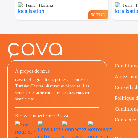
Tunis , Harairia
Tunis , H
50 TND
Conditions
À propos de nous
Aidez-moi
cava.tn site gratuit des petites annonces en
Tunisie: Chattez, discutez et négociez. Les
Conseils d
vendeurs et acheteurs prés de chez vous en
Politique d
simple clic.
Conditions
Restez connecté avec Cava
Contactez