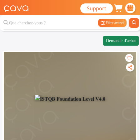
Support
Filtre avancé
Demande d'achat