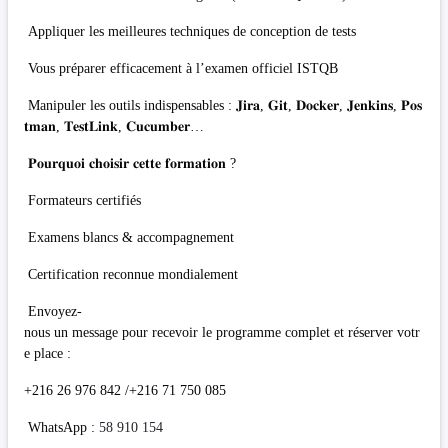
Appliquer les meilleures techniques de conception de tests
Vous préparer efficacement à l’examen officiel ISTQB
Manipuler les outils indispensables : 𝐉𝐢𝐫𝐚, 𝐆𝐢𝐭, 𝐃𝐨𝐜𝐤𝐞𝐫, 𝐉𝐞𝐧𝐤𝐢𝐧𝐬, 𝐏𝐨𝐬
𝐭𝐦𝐚𝐧, 𝐓𝐞𝐬𝐭𝐋𝐢𝐧𝐤, 𝐂𝐮𝐜𝐮𝐦𝐛𝐞𝐫…
𝐏𝐨𝐮𝐫𝐪𝐮𝐨𝐢 𝐜𝐡𝐨𝐢𝐬𝐢𝐫 𝐜𝐞𝐭𝐭𝐞 𝐟𝐨𝐫𝐦𝐚𝐭𝐢𝐨𝐧 ?
Formateurs certifiés
Examens blancs & accompagnement
Certification reconnue mondialement
Envoyez-
nous un message pour recevoir le programme complet et réserver votr
e place :
+216 26 976 842 /+216 71 750 085
WhatsApp :
58 910 154