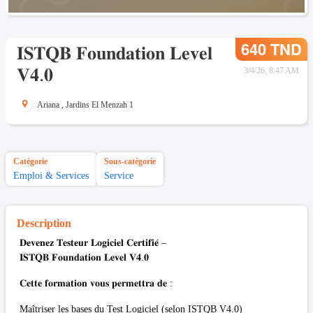
640 TND
𝐈𝐒𝐓𝐐𝐁 𝐅𝐨𝐮𝐧𝐝𝐚𝐭𝐢𝐨𝐧 𝐋𝐞𝐯𝐞𝐥
𝐕𝟒.𝟎
3/4/26, 8:47 AM
Ariana
,
Jardins El Menzah 1
Catégorie
Sous-catégorie
Emploi & Services
Service
Description
𝐃𝐞𝐯𝐞𝐧𝐞𝐳 𝐓𝐞𝐬𝐭𝐞𝐮𝐫 𝐋𝐨𝐠𝐢𝐜𝐢𝐞𝐥 𝐂𝐞𝐫𝐭𝐢𝐟𝐢𝐞́ –
𝐈𝐒𝐓𝐐𝐁 𝐅𝐨𝐮𝐧𝐝𝐚𝐭𝐢𝐨𝐧 𝐋𝐞𝐯𝐞𝐥 𝐕𝟒.𝟎
𝐂𝐞𝐭𝐭𝐞 𝐟𝐨𝐫𝐦𝐚𝐭𝐢𝐨𝐧 𝐯𝐨𝐮𝐬 𝐩𝐞𝐫𝐦𝐞𝐭𝐭𝐫𝐚 𝐝𝐞 :
Maîtriser les bases du Test Logiciel (selon ISTQB V4.0)