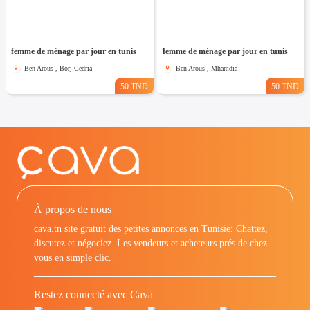
femme de ménage par jour en tunis
femme de ménage par jour en tunis
Ben Arous , Borj Cedria
Ben Arous , Mhamdia
50 TND
50 TND
À propos de nous
cava.tn site gratuit des petites annonces en Tunisie: Chattez,
discutez et négociez. Les vendeurs et acheteurs prés de chez
vous en simple clic.
Restez connecté avec Cava