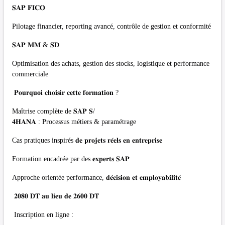
𝐒𝐀𝐏 𝐅𝐈𝐂𝐎
Pilotage financier, reporting avancé, contrôle de gestion et conformité
𝐒𝐀𝐏 𝐌𝐌 & 𝐒𝐃
Optimisation des achats, gestion des stocks, logistique et performance
commerciale
𝐏𝐨𝐮𝐫𝐪𝐮𝐨𝐢 𝐜𝐡𝐨𝐢𝐬𝐢𝐫 𝐜𝐞𝐭𝐭𝐞 𝐟𝐨𝐫𝐦𝐚𝐭𝐢𝐨𝐧 ?
Maîtrise complète de 𝐒𝐀𝐏 𝐒/
𝟒𝐇𝐀𝐍𝐀 : Processus métiers & paramétrage
Cas pratiques inspirés 𝐝𝐞 𝐩𝐫𝐨𝐣𝐞𝐭𝐬 𝐫𝐞́𝐞𝐥𝐬 𝐞𝐧 𝐞𝐧𝐭𝐫𝐞𝐩𝐫𝐢𝐬𝐞
Formation encadrée par des 𝐞𝐱𝐩𝐞𝐫𝐭𝐬 𝐒𝐀𝐏
Approche orientée performance, 𝐝𝐞́𝐜𝐢𝐬𝐢𝐨𝐧 𝐞𝐭 𝐞𝐦𝐩𝐥𝐨𝐲𝐚𝐛𝐢𝐥𝐢𝐭𝐞́
𝟐𝟎𝟖𝟎 𝐃𝐓 𝐚𝐮 𝐥𝐢𝐞𝐮 𝐝𝐞 𝟐𝟔𝟎𝟎 𝐃𝐓
Inscription en ligne :