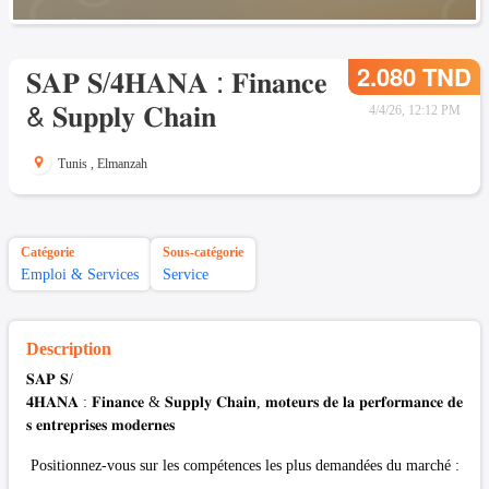
2.080 TND
𝐒𝐀𝐏 𝐒/𝟒𝐇𝐀𝐍𝐀 : 𝐅𝐢𝐧𝐚𝐧𝐜𝐞
& 𝐒𝐮𝐩𝐩𝐥𝐲 𝐂𝐡𝐚𝐢𝐧
4/4/26, 12:12 PM
Tunis
,
Elmanzah
Catégorie
Sous-catégorie
Emploi & Services
Service
Description
𝐒𝐀𝐏 𝐒/
𝟒𝐇𝐀𝐍𝐀 : 𝐅𝐢𝐧𝐚𝐧𝐜𝐞 & 𝐒𝐮𝐩𝐩𝐥𝐲 𝐂𝐡𝐚𝐢𝐧, 𝐦𝐨𝐭𝐞𝐮𝐫𝐬 𝐝𝐞 𝐥𝐚 𝐩𝐞𝐫𝐟𝐨𝐫𝐦𝐚𝐧𝐜𝐞 𝐝𝐞
𝐬 𝐞𝐧𝐭𝐫𝐞𝐩𝐫𝐢𝐬𝐞𝐬 𝐦𝐨𝐝𝐞𝐫𝐧𝐞𝐬
Positionnez-vous sur les compétences les plus demandées du marché :