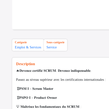
Catégorie
Sous-catégorie
Emploi & Services
Service
Description
🔥𝐃𝐞𝐯𝐞𝐧𝐞𝐳 𝐜𝐞𝐫𝐭𝐢𝐟𝐢𝐞́ 𝐒𝐂𝐑𝐔𝐌. 𝐃𝐞𝐯𝐞𝐧𝐞𝐳 𝐢𝐧𝐝𝐢𝐬𝐩𝐞𝐧𝐬𝐚𝐛𝐥𝐞.
Passez au niveau supérieur avec les certifications internationales :
🎖️𝐏𝐒𝐌 𝐈 – 𝐒𝐜𝐫𝐮𝐦 𝐌𝐚𝐬𝐭𝐞𝐫
🎖️𝐏𝐒𝐏𝐎 𝐈 – 𝐏𝐫𝐨𝐝𝐮𝐜𝐭 𝐎𝐰𝐧𝐞𝐫
💡 𝐌𝐚𝐢̂𝐭𝐫𝐢𝐬𝐞𝐳 𝐥𝐞𝐬 𝐟𝐨𝐧𝐝𝐚𝐦𝐞𝐧𝐭𝐚𝐮𝐱 𝐝𝐮 𝐒𝐂𝐑𝐔𝐌 :