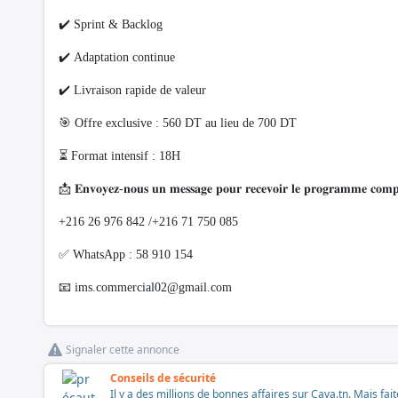
✔️ Sprint & Backlog
✔️ Adaptation continue
✔️ Livraison rapide de valeur
🎯 Offre exclusive : 560 DT au lieu de 700 DT
⏳ Format intensif : 18H
📩 𝐄𝐧𝐯𝐨𝐲𝐞𝐳-𝐧𝐨𝐮𝐬 𝐮𝐧 𝐦𝐞𝐬𝐬𝐚𝐠𝐞 𝐩𝐨𝐮𝐫 𝐫𝐞𝐜𝐞𝐯𝐨𝐢𝐫 𝐥𝐞 𝐩𝐫𝐨𝐠𝐫𝐚𝐦𝐦𝐞 𝐜𝐨𝐦𝐩𝐥𝐞
+216 26 976 842 /+216 71 750 085
✅ WhatsApp : 58 910 154
📧
ims.commercial02@gmail.com
Signaler cette annonce
Conseils de sécurité
Il y a des millions de bonnes affaires sur Cava.tn. Mais fai