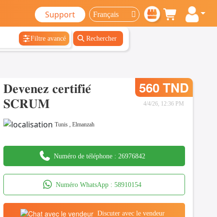
Support
Filtre avancé
Rechercher
𝐃𝐞𝐯𝐞𝐧𝐞𝐳 𝐜𝐞𝐫𝐭𝐢𝐟𝐢𝐞́
560 TND
𝐒𝐂𝐑𝐔𝐌
4/4/26, 12:36 PM
Tunis
,
Elmanzah
Numéro de téléphone :
26976842
Numéro WhatsApp :
58910154
Discuter avec le vendeur