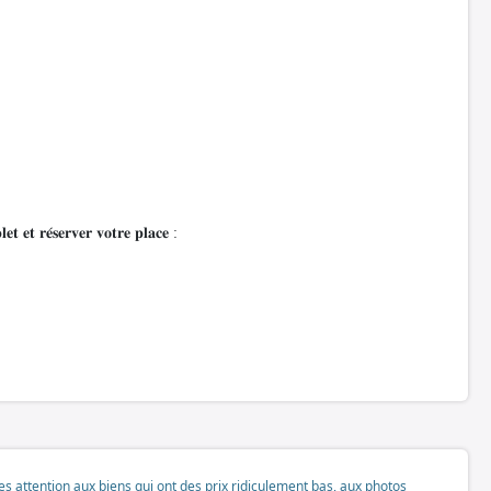
 𝐞𝐭 𝐫𝐞́𝐬𝐞𝐫𝐯𝐞𝐫 𝐯𝐨𝐭𝐫𝐞 𝐩𝐥𝐚𝐜𝐞 :
tes attention aux biens qui ont des prix ridiculement bas, aux photos