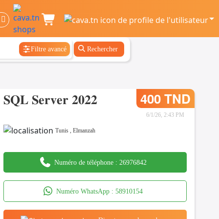
Filtre avancé
Rechercher
𝐒𝐐𝐋 𝐒𝐞𝐫𝐯𝐞𝐫 𝟐𝟎𝟐𝟐
400 TND
6/1/26, 2:43 PM
Tunis
,
Elmanzah
Numéro de téléphone :
26976842
Numéro WhatsApp :
58910154