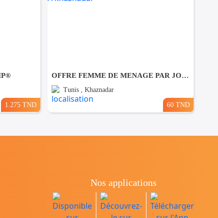
MP®
OFFRE FEMME DE MENAGE PAR JOUR A khaznadar
Tunis , Khaznadar
1.275 TND
60 TND
Nos applications