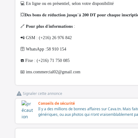
💻 En ligne ou en présentiel, selon votre disponibilité
💥𝐃𝐞𝐬 𝐛𝐨𝐧𝐬 𝐝𝐞 𝐫𝐞́𝐝𝐮𝐜𝐭𝐢𝐨𝐧 𝐣𝐮𝐬𝐪𝐮’𝐚̀ 𝟐𝟎𝟎 𝐃𝐓 𝐩𝐨𝐮𝐫 𝐜𝐡𝐚𝐪𝐮𝐞 𝐢𝐧𝐬𝐜𝐫𝐢𝐩𝐭
🔗 𝐏𝐨𝐮𝐫 𝐩𝐥𝐮𝐬 𝐝'𝐢𝐧𝐟𝐨𝐫𝐦𝐚𝐭𝐢𝐨𝐧𝐬 :
📲 GSM : (+216) 26 976 842
🛜 WhatsApp :58 910 154
☎️ Fixe : (+216) 71 750 085
📧
ims.commercial02@gmail.com
Signaler cette annonce
Conseils de sécurité
Il y a des millions de bonnes affaires sur Cava.tn. Mais fai
génériques, ou aux photos qui n'ont vraisemblablement pas é