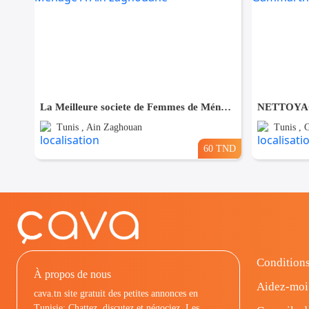
La Meilleure societe de Femmes de Ménage A Ain zaghouane
Tunis , Ain Zaghouan
Tunis ,
60 TND
Conditions
À propos de nous
Aidez-moi
cava.tn site gratuit des petites annonces en
Tunisie: Chattez, discutez et négociez. Les