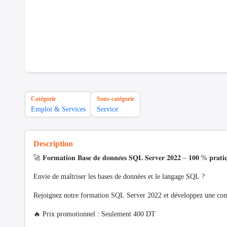
Catégorie
Sous-catégorie
Emploi & Services
Service
Description
🚀 𝐅𝐨𝐫𝐦𝐚𝐭𝐢𝐨𝐧 𝐁𝐚𝐬𝐞 𝐝𝐞 𝐝𝐨𝐧𝐧𝐞́𝐞𝐬 𝐒𝐐𝐋 𝐒𝐞𝐫𝐯𝐞𝐫 𝟐𝟎𝟐𝟐 – 𝟏𝟎𝟎 % 𝐩𝐫𝐚𝐭𝐢
Envie de maîtriser les bases de données et le langage SQL ?
Rejoignez notre formation SQL Server 2022 et développez une compé
🔥 Prix promotionnel : Seulement 400 DT