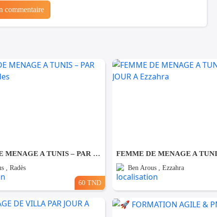
un commentaire
FEMME DE MENAGE A TUNIS – PAR JOUR A Rades
s , Radès
Ben Arous , Ezzahra
60 TND