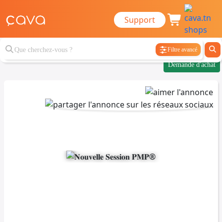
Support
Filtre avancé
Demande d'achat