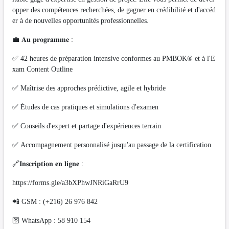
opper des compétences recherchées, de gagner en crédibilité et d'accéd
er à de nouvelles opportunités professionnelles.
💼 𝐀𝐮 𝐩𝐫𝐨𝐠𝐫𝐚𝐦𝐦𝐞 :
✅ 42 heures de préparation intensive conformes au PMBOK® et à l'E
xam Content Outline
✅ Maîtrise des approches prédictive, agile et hybride
✅ Études de cas pratiques et simulations d'examen
✅ Conseils d'expert et partage d'expériences terrain
✅ Accompagnement personnalisé jusqu'au passage de la certification
🔗𝐈𝐧𝐬𝐜𝐫𝐢𝐩𝐭𝐢𝐨𝐧 𝐞𝐧 𝐥𝐢𝐠𝐧𝐞 :
https://forms.gle/a3bXPhwJNRiGaRrU9
📲 GSM : (+216) 26 976 842
🛜 WhatsApp : 58 910 154