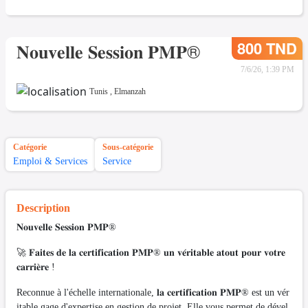
800 TND
𝐍𝐨𝐮𝐯𝐞𝐥𝐥𝐞 𝐒𝐞𝐬𝐬𝐢𝐨𝐧 𝐏𝐌𝐏®
7/6/26, 1:39 PM
Tunis
,
Elmanzah
Catégorie
Sous-catégorie
Emploi & Services
Service
Description
𝐍𝐨𝐮𝐯𝐞𝐥𝐥𝐞 𝐒𝐞𝐬𝐬𝐢𝐨𝐧 𝐏𝐌𝐏®
🚀 𝐅𝐚𝐢𝐭𝐞𝐬 𝐝𝐞 𝐥𝐚 𝐜𝐞𝐫𝐭𝐢𝐟𝐢𝐜𝐚𝐭𝐢𝐨𝐧 𝐏𝐌𝐏® 𝐮𝐧 𝐯𝐞́𝐫𝐢𝐭𝐚𝐛𝐥𝐞 𝐚𝐭𝐨𝐮𝐭 𝐩𝐨𝐮𝐫 𝐯𝐨𝐭𝐫𝐞
𝐜𝐚𝐫𝐫𝐢𝐞̀𝐫𝐞 !
Reconnue à l'échelle internationale, 𝐥𝐚 𝐜𝐞𝐫𝐭𝐢𝐟𝐢𝐜𝐚𝐭𝐢𝐨𝐧 𝐏𝐌𝐏® est un vér
itable gage d'expertise en gestion de projet. Elle vous permet de dével