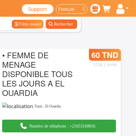
Support
Filtre avancé
Rechercher
• FEMME DE
60 TND
MENAGE
5/7/26, 2:59 PM
DISPONIBLE TOUS
LES JOURS A EL
OUARDIA
Tunis
,
El Ouardia
Numéro de téléphone :
+21653160816