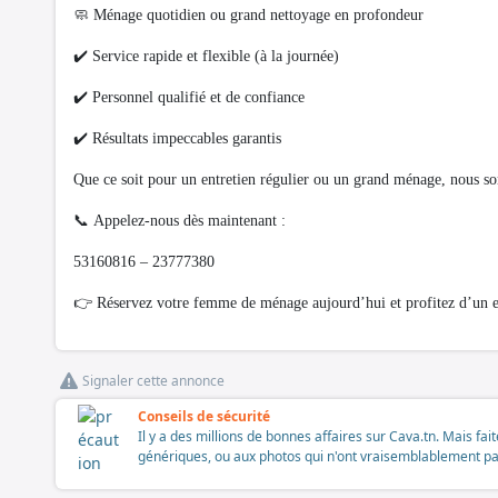
🧼 Ménage quotidien ou grand nettoyage en profondeur
✔️ Service rapide et flexible (à la journée)
✔️ Personnel qualifié et de confiance
✔️ Résultats impeccables garantis
Que ce soit pour un entretien régulier ou un grand ménage, nous so
📞 Appelez-nous dès maintenant :
53160816 – 23777380
👉 Réservez votre femme de ménage aujourd’hui et profitez d’un es
Signaler cette annonce
Conseils de sécurité
Il y a des millions de bonnes affaires sur Cava.tn. Mais fai
génériques, ou aux photos qui n'ont vraisemblablement pas é