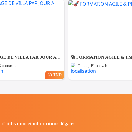
NETTOYAGE DE VILLA PAR JOUR A Gammarth
🚀 FORMATION AGILE & P
 Gammarth
Tunis , Elmanzah
60 TND
 d'utilisation et informations légales