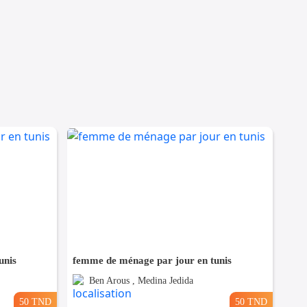
unis
femme de ménage par jour en tunis
Ben Arous , Medina Jedida
50 TND
50 TND