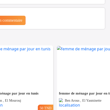
un commentaire
énage par jour en tunis
femme de ménage par jour en t
s , El Mourouj
Ben Arous , El Yasminette
50 TND