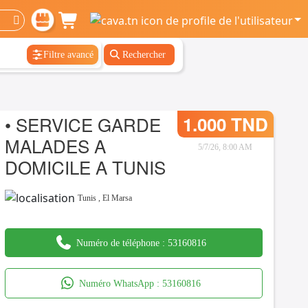
Filtre avancé
Rechercher
• SERVICE GARDE
1.000 TND
MALADES A
5/7/26, 8:00 AM
DOMICILE A TUNIS
Tunis
,
El Marsa
Numéro de téléphone :
53160816
Numéro WhatsApp :
53160816