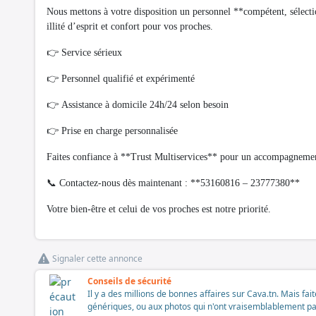
Nous mettons à votre disposition un personnel **compétent, sélecti
illité d’esprit et confort pour vos proches.
👉 Service sérieux
👉 Personnel qualifié et expérimenté
👉 Assistance à domicile 24h/24 selon besoin
👉 Prise en charge personnalisée
Faites confiance à **Trust Multiservices** pour un accompagnemen
📞 Contactez-nous dès maintenant : **53160816 – 23777380**
Votre bien-être et celui de vos proches est notre priorité.
Signaler cette annonce
Conseils de sécurité
Il y a des millions de bonnes affaires sur Cava.tn. Mais fai
génériques, ou aux photos qui n'ont vraisemblablement pas é