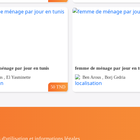
énage par jour en tunis
femme de ménage par jour en t
s , El Yasminette
Ben Arous , Borj Cedria
50 TND
 d'utilisation et informations légales