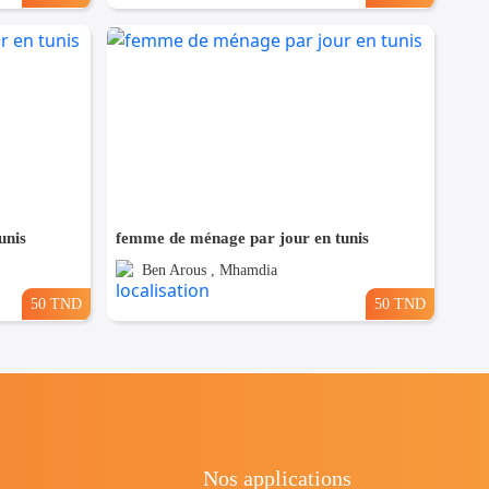
unis
femme de ménage par jour en tunis
Ben Arous , Mhamdia
50 TND
50 TND
Nos applications