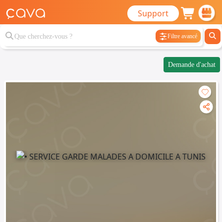
Support
Filtre avancé
Demande d'achat