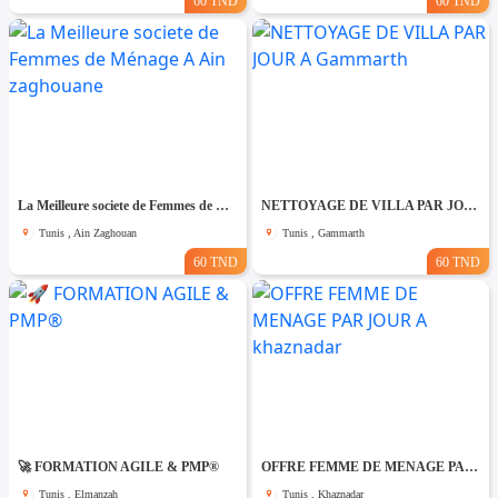
60 TND
60 TND
La Meilleure societe de Femmes de Ménage A Ain zaghouane
NETTOYAGE DE VILLA PAR JOUR A Gammarth
Tunis , Ain Zaghouan
Tunis , Gammarth
60 TND
60 TND
🚀 FORMATION AGILE & PMP®
OFFRE FEMME DE MENAGE PAR JOUR A khaznadar
Tunis , Elmanzah
Tunis , Khaznadar