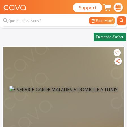
Support
Filtre avancé
Demande d'achat