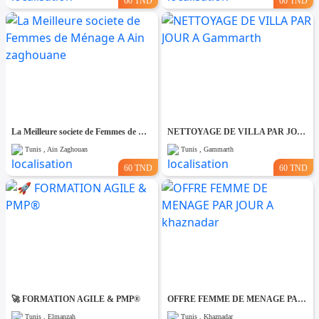
60 TND
60 TND
La Meilleure societe de Femmes de Ménage A Ain zaghouane
NETTOYAGE DE VILLA PAR JOUR A Gammarth
Tunis , Ain Zaghouan
Tunis , Gammarth
60 TND
60 TND
🚀 FORMATION AGILE & PMP®
OFFRE FEMME DE MENAGE PAR JOUR A khaznadar
Tunis , Elmanzah
Tunis , Khaznadar