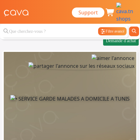
Support
Filtre avancé
Demande d'achat