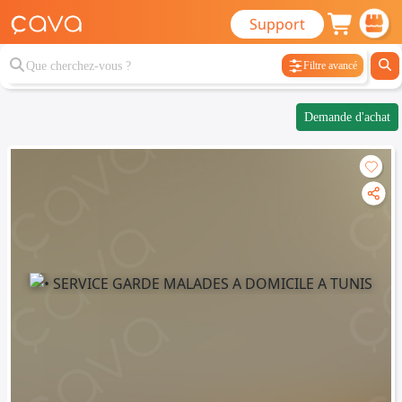
Support
Filtre avancé
Demande d'achat