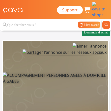
Support
Filtre avancé
Demande d'achat