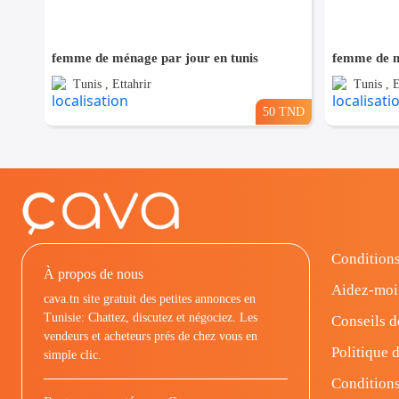
femme de ménage par jour en tunis
femme de m
Tunis , Ettahrir
Tunis , 
50 TND
Conditions
À propos de nous
Aidez-moi
cava.tn site gratuit des petites annonces en
Tunisie: Chattez, discutez et négociez. Les
Conseils d
vendeurs et acheteurs prés de chez vous en
Politique d
simple clic.
Conditions