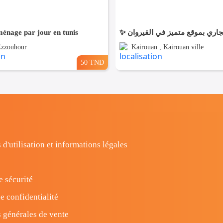
énage par jour en tunis
Ezzouhour
Kairouan , Kairouan ville
50 TND
 d'utilisation et informations légales
e sécurité
e confidentialité
 générales de vente