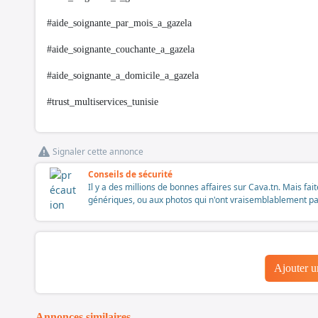
#aide_soignante_par_mois_a_gazela
#aide_soignante_couchante_a_gazela
#aide_soignante_a_domicile_a_gazela
#trust_multiservices_tunisie
Signaler cette annonce
Conseils de sécurité
Il y a des millions de bonnes affaires sur Cava.tn. Mais fai
génériques, ou aux photos qui n'ont vraisemblablement pas é
Ajouter 
Annonces similaires