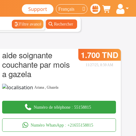
Support
Filtre avancé
Rechercher
aide soignante
1.700 TND
couchante par mois
11/27/25, 8:59 AM
a gazela
Ariana
,
Ghazela
Numéro de téléphone :
55158815
Numéro WhatsApp :
+21655158815