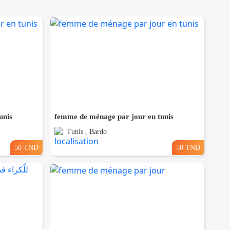
unis
femme de ménage par jour en tunis
Tunis , Bardo
50 TND
50 TND