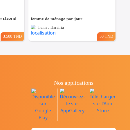
✨ للّكراء فضاء تجاري بموقع متميز في القيروان ✨
femme de ménage par jour
Tunis , Harairia
3.500 TND
50 TND
Nos applications