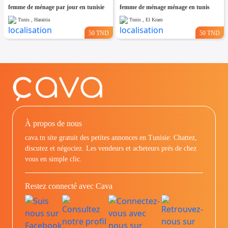
femme de ménage par jour en tunisie
femme de ménage ménage en tunis
Tunis , Harairia
Tunis , El Kram
50 TND
50 TND
À propos de nous
cava.tn site gratuit des petites annonces en Tunisie: Chattez,
discutez et négociez. Les vendeurs et acheteurs prés de chez
vous en simple clic.
Restez connecté avec Cava