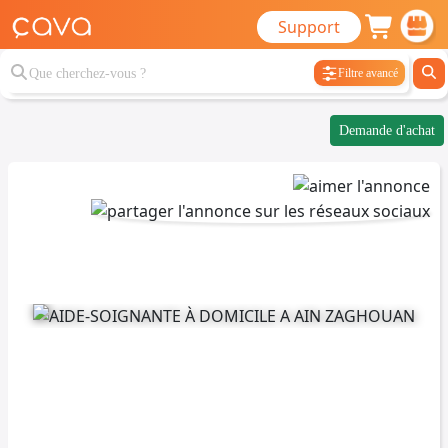
Support
Filtre avancé
Demande d'achat