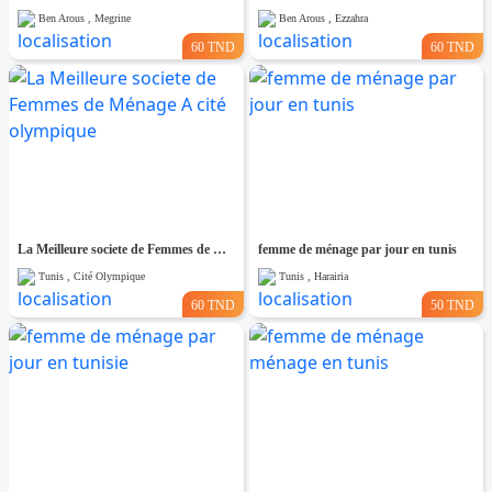
Ben Arous , Megrine
Ben Arous , Ezzahra
60 TND
60 TND
La Meilleure societe de Femmes de Ménage A cité olympique
femme de ménage par jour en tunis
Tunis , Cité Olympique
Tunis , Harairia
60 TND
50 TND