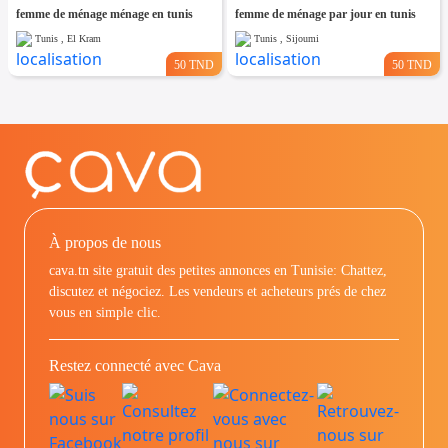
femme de ménage ménage en tunis
femme de ménage par jour en tunis
Tunis , El Kram
Tunis , Sijoumi
50 TND
50 TND
À propos de nous
cava.tn site gratuit des petites annonces en Tunisie: Chattez,
discutez et négociez. Les vendeurs et acheteurs prés de chez
vous en simple clic.
Restez connecté avec Cava