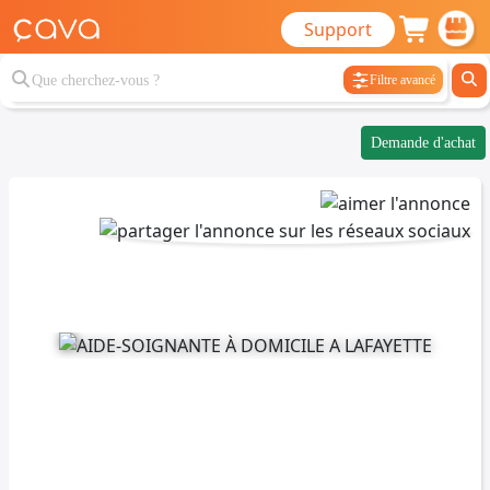
Support
Filtre avancé
Demande d'achat