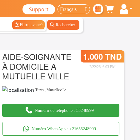
Support
Filtre avancé
Rechercher
AIDE-SOIGNANTE
1.000 TND
À DOMICILE A
2/22/26, 6:03 PM
MUTUELLE VILLE
Tunis
,
Mutuelleville
Numéro de téléphone :
55248999
Numéro WhatsApp :
+21655248999