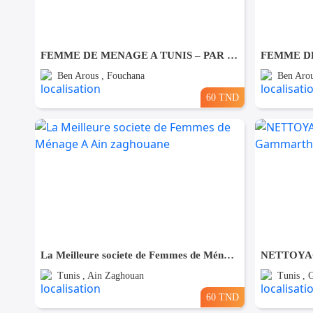
FEMME DE MENAGE A TUNIS – PAR JOUR A Fouchana
Ben Arous , Fouchana
Ben Arou
60 TND
La Meilleure societe de Femmes de Ménage A Ain zaghouane
Tunis , Ain Zaghouan
Tunis ,
60 TND