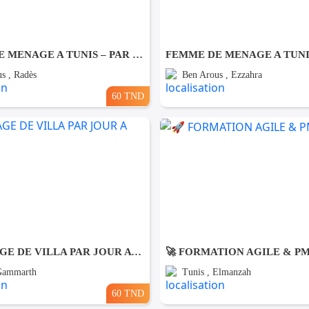
FEMME DE MENAGE A TUNIS – PAR JOUR A Rades
s , Radès
Ben Arous , Ezzahra
60 TND
NETTOYAGE DE VILLA PAR JOUR A Gammarth
🚀 FORMATION AGILE & P
 Gammarth
Tunis , Elmanzah
60 TND