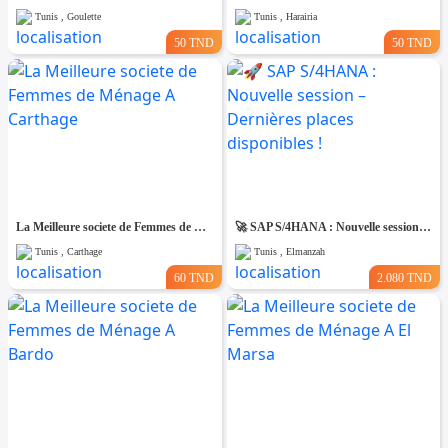
Tunis , Goulette
Tunis , Harairia
50 TND
50 TND
La Meilleure societe de Femmes de Ménage A Carthage
🚀 SAP S/4HANA : Nouvelle session – Dernières places disponibles !
Tunis , Carthage
Tunis , Elmanzah
60 TND
2.080 TND