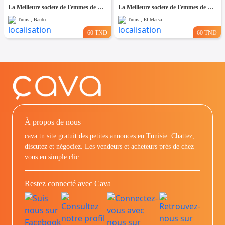
La Meilleure societe de Femmes de Ménage A Bardo
La Meilleure societe de Femmes de Ménage A El Marsa
Tunis , Bardo
Tunis , El Marsa
60 TND
60 TND
À propos de nous
cava.tn site gratuit des petites annonces en Tunisie: Chattez,
discutez et négociez. Les vendeurs et acheteurs prés de chez
vous en simple clic.
Restez connecté avec Cava