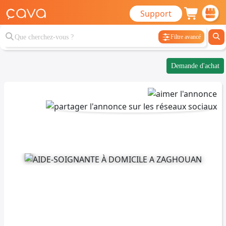
Support
Filtre avancé
Demande d'achat