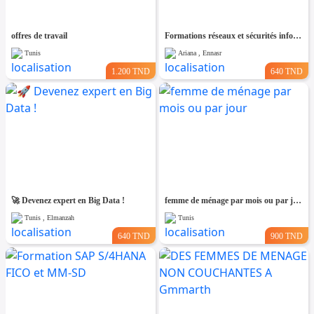
offres de travail
Formations réseaux et sécurités informatiques
Tunis
Ariana , Ennasr
1.200 TND
640 TND
🚀 Devenez expert en Big Data !
femme de ménage par mois ou par jour
Tunis , Elmanzah
Tunis
640 TND
900 TND