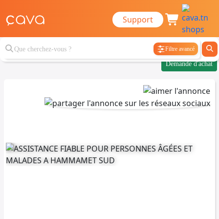
Support
Filtre avancé
Demande d'achat