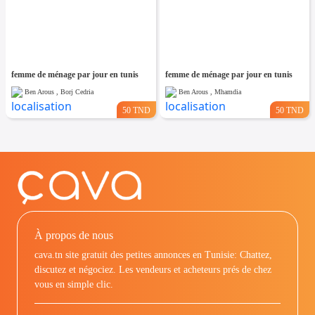
femme de ménage par jour en tunis
femme de ménage par jour en tunis
Ben Arous , Borj Cedria
Ben Arous , Mhamdia
50 TND
50 TND
À propos de nous
cava.tn site gratuit des petites annonces en Tunisie: Chattez,
discutez et négociez. Les vendeurs et acheteurs prés de chez
vous en simple clic.