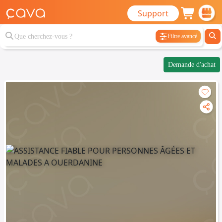
Support
Filtre avancé
Demande d'achat