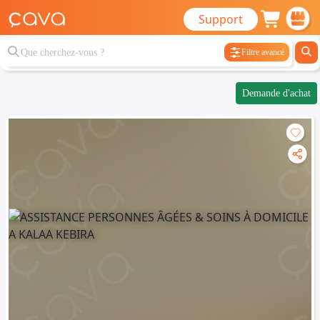
Support
Filtre avancé
Demande d'achat