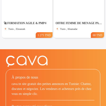
🚀 FORMATION AGILE & PMP®
OFFRE FEMME DE MENAGE PAR JOUR A khaznadar
Tunis , Elmanzah
Tunis , Khaznadar
1.275 TND
60 TND
À propos de nous
cava.tn site gratuit des petites annonces en Tunisie: Chattez,
discutez et négociez. Les vendeurs et acheteurs prés de chez
vous en simple clic.