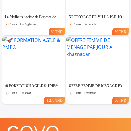
La Meilleure societe de Femmes de Ménage A Ain zaghouane
NETTOYAGE DE VILLA PAR JOUR A Gammarth
Tunis , Ain Zaghouan
Tunis , Gammarth
60 TND
60 TND
🚀 FORMATION AGILE & PMP®
OFFRE FEMME DE MENAGE PAR JOUR A khaznadar
Tunis , Elmanzah
Tunis , Khaznadar
1.275 TND
60 TND