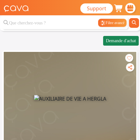
Support
Filtre avancé
Demande d'achat