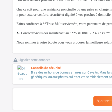
Nos intervenants peuvent être recrutés en formule **couchante ou n
Que ce soit pour une assistance ponctuelle ou une prise en charge me
n pour assurer confort, sécurité et dignité à vos proches à domicile.
Faites confiance à **Trust Multiservices**, votre partenaire de pr
📞 Contactez-nous dès maintenant au : **53160816 / 23777380**
Nous sommes à votre écoute pour vous proposer la meilleure soluti
Signaler cette annonce
Conseils de sécurité
Il y a des millions de bonnes affaires sur Cava.tn. Mais fai
génériques, ou aux photos qui n'ont vraisemblablement pas é
Ajouter 