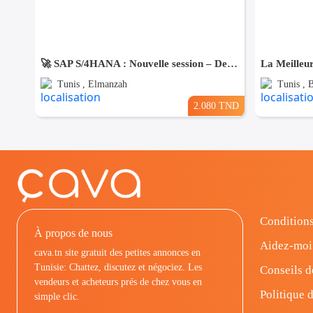
🚀 SAP S/4HANA : Nouvelle session – Dernières places disponibles !
Tunis , Elmanzah
Tunis , 
2.080 TND
Conditions
À propos de nous
Aidez-moi
cava.tn site gratuit des petites annonces en
Tunisie: Chattez, discutez et négociez. Les
Conseils d
vendeurs et acheteurs prés de chez vous en
Politique d
simple clic.