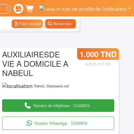
Filtre avancé
Rechercher
AUXILIAIRESDE
1.000 TND
VIE A DOMICILE A
4/28/26, 8:16 AM
NABEUL
Nabeul
,
Hammamet sud
Numéro de téléphone :
53160816
Numéro WhatsApp :
53160816