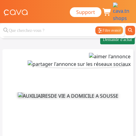
Support
Filtre avancé
Demande d'achat