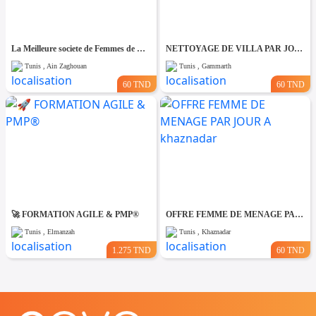
La Meilleure societe de Femmes de Ménage A Ain zaghouane
NETTOYAGE DE VILLA PAR JOUR A Gammarth
Tunis , Ain Zaghouan
Tunis , Gammarth
60 TND
60 TND
🚀 FORMATION AGILE & PMP®
OFFRE FEMME DE MENAGE PAR JOUR A khaznadar
Tunis , Elmanzah
Tunis , Khaznadar
1.275 TND
60 TND