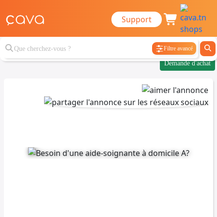
Support
Filtre avancé
Demande d'achat