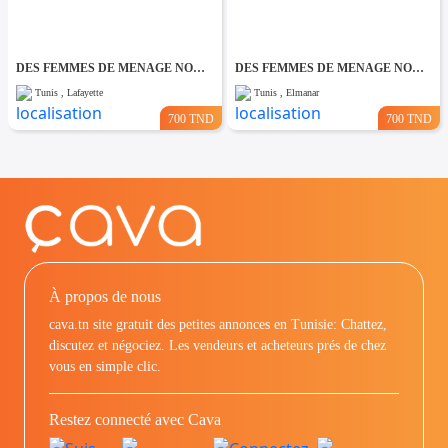
DES FEMMES DE MENAGE NON COUCHANTES A Lafayette
DES FEMMES DE MENAGE NON COUCHANTES A El Manar
Tunis , Lafayette
Tunis , Elmanar
700 TND
700 TND
À propos de nous
cava.tn site gratuit des petites annonces en Tunisie: Chattez,
discutez et négociez. Les vendeurs et acheteurs prés de chez
vous en simple clic.
Restez connecté avec Cava