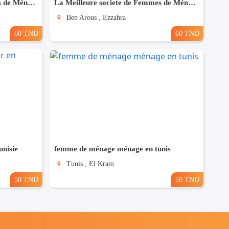
La Meilleure societe de Femmes de Ménage A Megrine
La Meilleure societe de Femmes de Ménage A Ezzahra
Ben Arous , Ezzahra
60 TND
60 TND
nisie
femme de ménage ménage en tunis
Tunis , El Kram
50 TND
50 TND