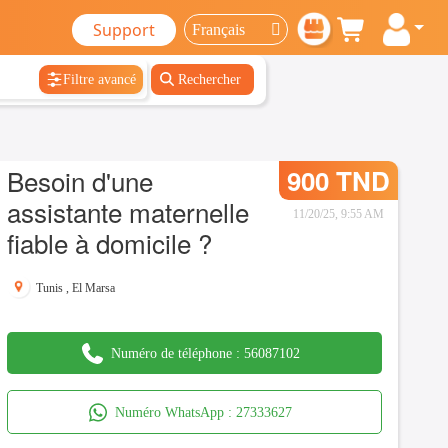
Support
Filtre avancé
Rechercher
Besoin d'une
900 TND
assistante maternelle
11/20/25, 9:55 AM
fiable à domicile ?
Tunis
,
El Marsa
Numéro de téléphone :
56087102
Numéro WhatsApp :
27333627