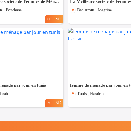
La Meilleure societe de Femmes de Ménage A Fouchana
s , Fouchana
Ben Arous , Megrine
60 TND
énage par jour en tunis
femme de ménage par jour en tu
arairia
Tunis , Harairia
50 TND