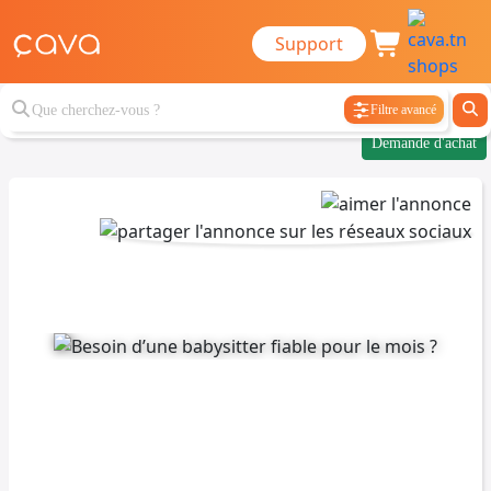
Support
Filtre avancé
Demande d'achat