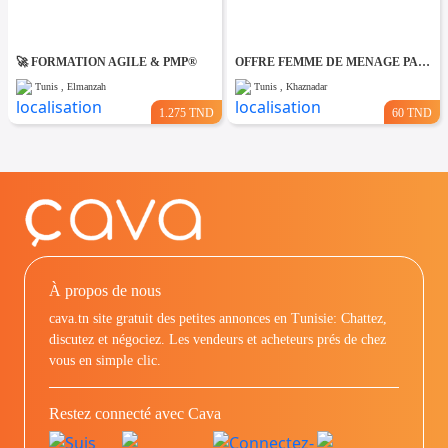
🚀 FORMATION AGILE & PMP®
OFFRE FEMME DE MENAGE PAR JOUR A khaznadar
Tunis , Elmanzah
Tunis , Khaznadar
1.275 TND
60 TND
À propos de nous
cava.tn site gratuit des petites annonces en Tunisie: Chattez,
discutez et négociez. Les vendeurs et acheteurs prés de chez
vous en simple clic.
Restez connecté avec Cava