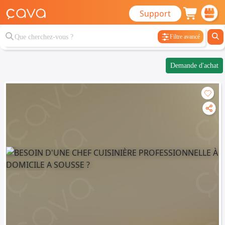
Support
Filtre avancé
Demande d'achat