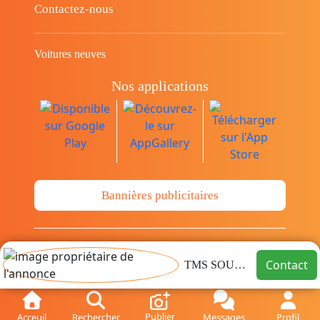
Contactez-nous
Voitures neuves
Nos applications
Bannières publicitaires
© Copyright 2014-2026 Cava.tn Limited Tous
Contact
TMS SOUSSE
les droits sont réservés.
Publier
Acceuil
Rechercher
Messages
Profil