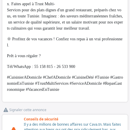
x. Faites appel à Trust Multi-
Services pour des plats dignes d'un grand restaurant, préparés chez vo
us, en toute Tunisie. Imaginez : des saveurs méditerranéennes fraîches,
un service de qualité supérieure, et un salaire motivant pour nos exper
ts culinaires qui vous garantit leur meilleur travail.
🌞 Profitez de vos vacances ! Confiez vos repas à un vrai professionne
l.
Prêt à vous régaler ?
Tél/WhatsApp : 55 158 815 - 26 533 900
#CuisinierADomicile #ChefADomicile #CuisineDété #Tunisie #Gastro
nomieEnTunisie #TrustMultiServices #ServiceADomicile #RepasGast
ronomique #VacancesEnTunisie
Signaler cette annonce
Conseils de sécurité
Il y a des millions de bonnes affaires sur Cava.tn. Mais faites
attention aux biens qui ont des prix ridiculement bas, aux