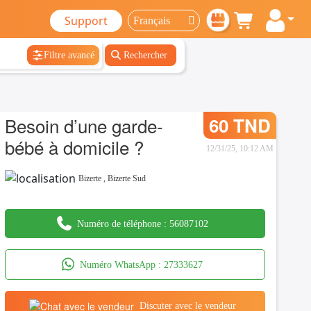
Support
Filtre avancé
Rechercher
Besoin d’une garde-
60 TND
bébé à domicile ?
12/31/25, 10:12 AM
Bizerte
,
Bizerte Sud
Numéro de téléphone :
56087102
Numéro WhatsApp :
27333627
Discuter avec le vendeur