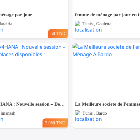
énage par jour
femme de ménage par jour en t
arairia
Tunis , Goulette
50 TND
🚀 SAP S/4HANA : Nouvelle session – Dernières places disponibles !
Elmanzah
Tunis , Bardo
2.080 TND