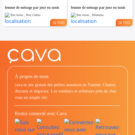
femme de ménage par jour en tunis
femme de ménage par jour en tunis
Ben Arous , Borj Cedria
Ben Arous , Mhamdia
50 TND
50 TND
À propos de nous
cava.tn site gratuit des petites annonces en Tunisie: Chattez,
discutez et négociez. Les vendeurs et acheteurs prés de chez
vous en simple clic.
Restez connecté avec Cava