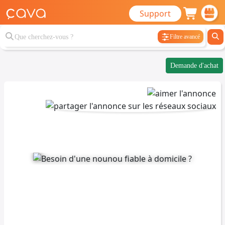
Support
Filtre avancé
Demande d'achat