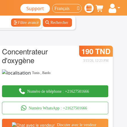
Support
Filtre avancé
Rechercher
Concentrateur
190 TND
d'oxygène
3/15/26, 12:23 PM
Tunis
,
Bardo
Numéro de téléphone :
+21627501666
Numéro WhatsApp :
+21627501666
Discuter avec le vendeur