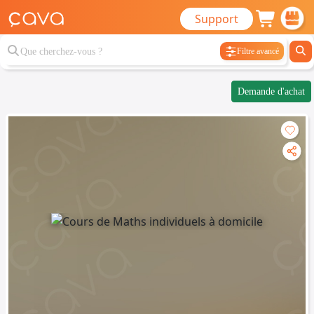
Support
Filtre avancé
Demande d'achat