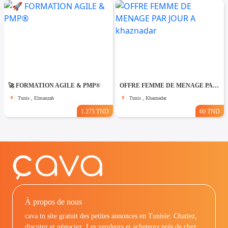
🚀 FORMATION AGILE & PMP®
OFFRE FEMME DE MENAGE PAR JOUR A khaznadar
Tunis , Elmanzah
Tunis , Khaznadar
1.275 TND
60 TND
À propos de nous
cava.tn site gratuit des petites annonces en Tunisie: Chattez,
discutez et négociez. Les vendeurs et acheteurs prés de chez