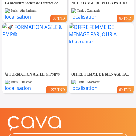
La Meilleure societe de Femmes de Ménage A Ain zaghouane
NETTOYAGE DE VILLA PAR JOUR A Gammarth
Tunis , Ain Zaghouan
Tunis , Gammarth
60 TND
60 TND
🚀 FORMATION AGILE & PMP®
OFFRE FEMME DE MENAGE PAR JOUR A khaznadar
Tunis , Elmanzah
Tunis , Khaznadar
1.275 TND
60 TND