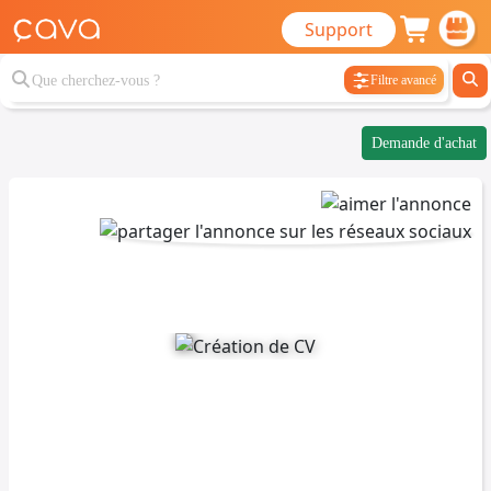
Support
Filtre avancé
Demande d'achat