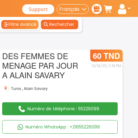
Support
Filtre avancé
Rechercher
DES FEMMES DE
60 TND
MENAGE PAR JOUR
12/16/25, 3:16 PM
A ALAIN SAVARY
Tunis
,
Alain Savary
Numéro de téléphone :
55226099
Numéro WhatsApp :
+21655226099