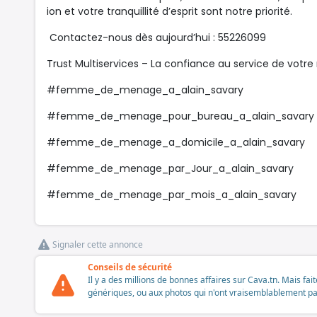
ion et votre tranquillité d’esprit sont notre priorité.
Contactez-nous dès aujourd’hui : 55226099
Trust Multiservices – La confiance au service de votre
#femme_de_menage_a_alain_savary
#femme_de_menage_pour_bureau_a_alain_savary
#femme_de_menage_a_domicile_a_alain_savary
#femme_de_menage_par_Jour_a_alain_savary
#femme_de_menage_par_mois_a_alain_savary
Signaler cette annonce
Conseils de sécurité
Il y a des millions de bonnes affaires sur Cava.tn. Mais fai
génériques, ou aux photos qui n'ont vraisemblablement pas é