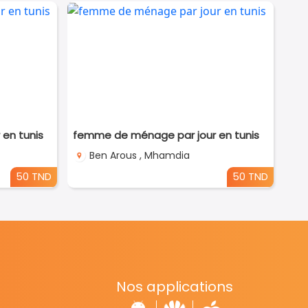
en tunis
femme de ménage par jour en tunis
Ben Arous , Mhamdia
50 TND
50 TND
Nos applications