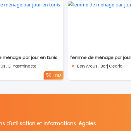
ménage par jour en tunis
femme de ménage par jour 
us , El Yasminette
Ben Arous , Borj Cedria
50 TND
s d'utilisation et informations légales