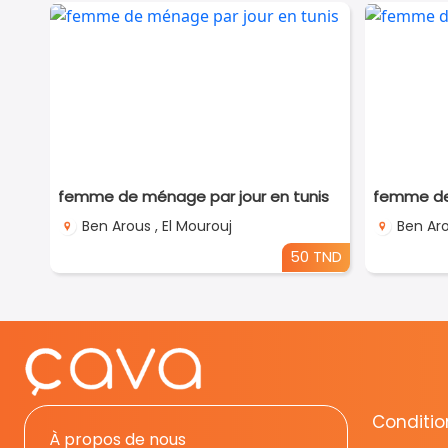
femme de ménage par jour en tunis
femme de 
Ben Arous , El Mourouj
Ben Aro
50 TND
Condition
À propos de nous