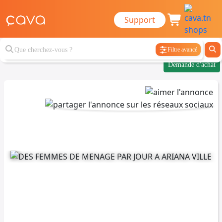
Support
Filtre avancé
Demande d'achat