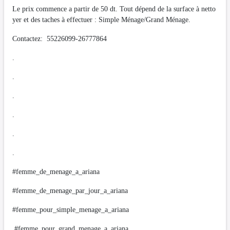
Le prix commence a partir de 50 dt. Tout dépend de la surface à netto
yer et des taches à effectuer : Simple Ménage/Grand Ménage.
Contactez: 55226099-26777864
.
.
.
.
.
.
#femme_de_menage_a_ariana
#femme_de_menage_par_jour_a_ariana
#femme_pour_simple_menage_a_ariana
#femme_pour_grand_menage_a_ariana