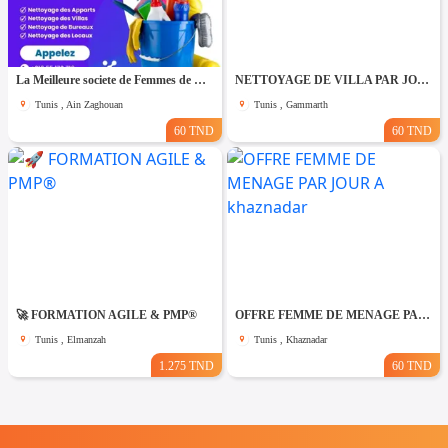
La Meilleure societe de Femmes de Ménage A Ain zaghouane
NETTOYAGE DE VILLA PAR JOUR A Gammarth
Tunis , Ain Zaghouan
Tunis , Gammarth
60 TND
60 TND
🚀 FORMATION AGILE & PMP®
OFFRE FEMME DE MENAGE PAR JOUR A khaznadar
Tunis , Elmanzah
Tunis , Khaznadar
1.275 TND
60 TND