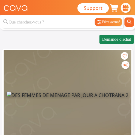
Support
Filtre avancé
Demande d'achat