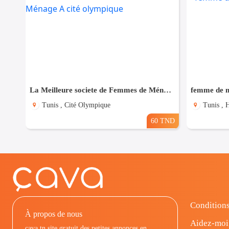
La Meilleure societe de Femmes de Ménage A cité olympique
femme de m
Tunis , Cité Olympique
Tunis , H
60 TND
Conditions
À propos de nous
Aidez-moi
cava.tn site gratuit des petites annonces en