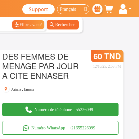
Support
Filtre avancé
Rechercher
DES FEMMES DE
60 TND
MENAGE PAR JOUR
12/16/25, 2:53 PM
A CITE ENNASER
Ariana
,
Ennasr
Numéro de téléphone :
55226099
Numéro WhatsApp :
+21655226099