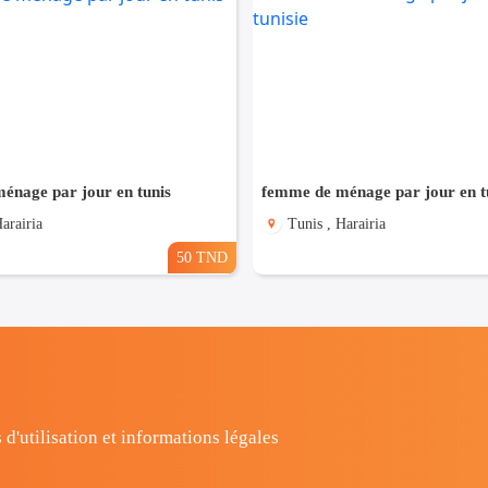
énage par jour en tunis
femme de ménage par jour en tu
arairia
Tunis , Harairia
50 TND
 d'utilisation et informations légales