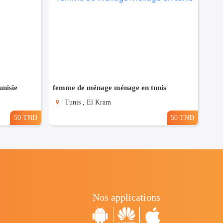
nisie
femme de ménage ménage en tunis
Tunis , El Kram
50 TND
50 TND
Nos applications