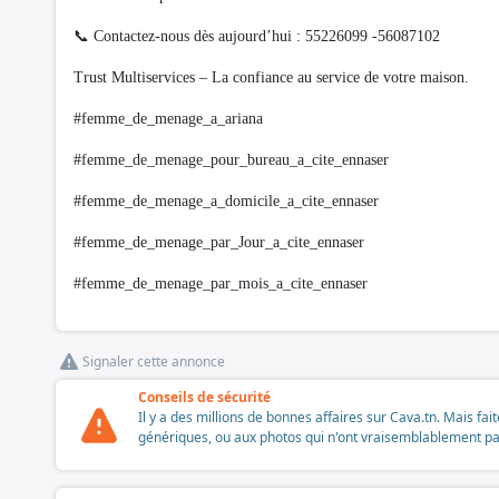
📞 Contactez-nous dès aujourd’hui : 55226099 -56087102
Trust Multiservices – La confiance au service de votre maison.
#femme_de_menage_a_ariana
#femme_de_menage_pour_bureau_a_cite_ennaser
#femme_de_menage_a_domicile_a_cite_ennaser
#femme_de_menage_par_Jour_a_cite_ennaser
#femme_de_menage_par_mois_a_cite_ennaser
Signaler cette annonce
Conseils de sécurité
Il y a des millions de bonnes affaires sur Cava.tn. Mais fai
génériques, ou aux photos qui n'ont vraisemblablement pas é