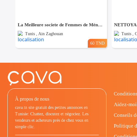
La Meilleure societe de Femmes de Ménage A Ain zaghouane
Tunis , Ain Zaghouan
Tunis ,
60 TND
Conditions
À propos de nous
Aidez-moi
cava.tn site gratuit des petites annonces en
Tunisie: Chattez, discutez et négociez. Les
Conseils d
vendeurs et acheteurs prés de chez vous en
Politique d
simple clic.
Conditions