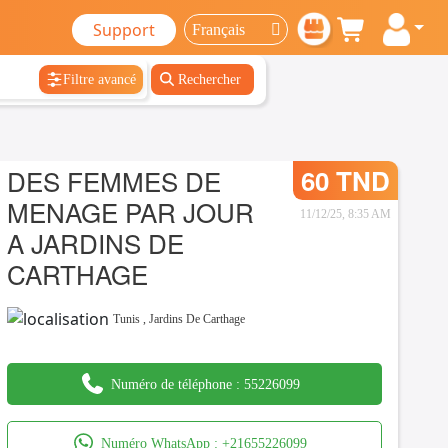
Support
Filtre avancé
Rechercher
DES FEMMES DE
60 TND
MENAGE PAR JOUR
11/12/25, 8:35 AM
A JARDINS DE
CARTHAGE
Tunis
,
Jardins De Carthage
Numéro de téléphone :
55226099
Numéro WhatsApp :
+21655226099