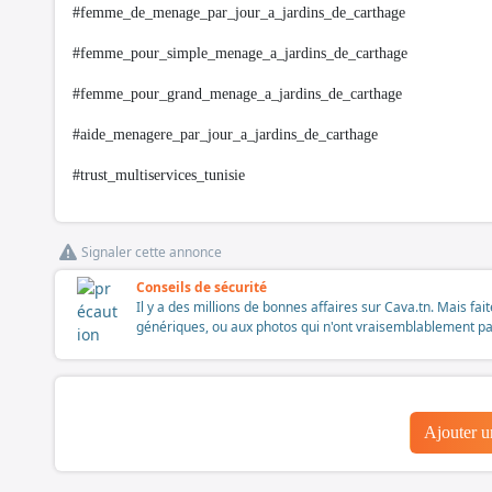
#femme_de_menage_par_jour_a_jardins_de_carthage
#femme_pour_simple_menage_a_jardins_de_carthage
#femme_pour_grand_menage_a_jardins_de_carthage
#aide_menagere_par_jour_a_jardins_de_carthage
#trust_multiservices_tunisie
Signaler cette annonce
Conseils de sécurité
Il y a des millions de bonnes affaires sur Cava.tn. Mais fai
génériques, ou aux photos qui n'ont vraisemblablement pas é
Ajouter 