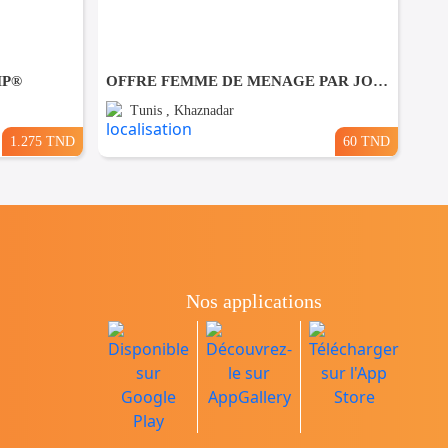
MP®
OFFRE FEMME DE MENAGE PAR JOUR A khaznadar
Tunis , Khaznadar
1.275 TND
60 TND
Nos applications