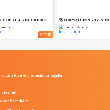
NETTOYAGE DE VILLA PAR JOUR A Gammarth
🚀 FORMATION AGILE & P
 Gammarth
Tunis , Elmanzah
60 TND
 d'utilisation et informations légales
e sécurité
e confidentialité
 générales de vente