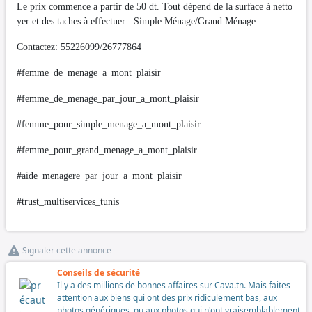
Le prix commence a partir de 50 dt. Tout dépend de la surface à netto
yer et des taches à effectuer : Simple Ménage/Grand Ménage.
Contactez: 55226099/26777864
#femme_de_menage_a_mont_plaisir
#femme_de_menage_par_jour_a_mont_plaisir
#femme_pour_simple_menage_a_mont_plaisir
#femme_pour_grand_menage_a_mont_plaisir
#aide_menagere_par_jour_a_mont_plaisir
#trust_multiservices_tunis
Signaler cette annonce
Conseils de sécurité
Il y a des millions de bonnes affaires sur Cava.tn. Mais faites
attention aux biens qui ont des prix ridiculement bas, aux
photos génériques, ou aux photos qui n'ont vraisemblablement