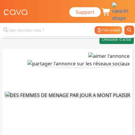
Support
Filtre avancé
Demande d'achat