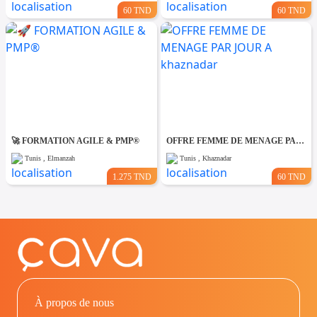
60 TND
60 TND
🚀 FORMATION AGILE & PMP®
OFFRE FEMME DE MENAGE PAR JOUR A khaznadar
Tunis , Elmanzah
Tunis , Khaznadar
1.275 TND
60 TND
À propos de nous