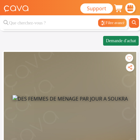
Support
Filtre avancé
Demande d'achat