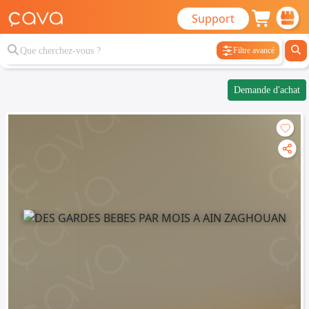
Support
Filtre avancé
Demande d'achat