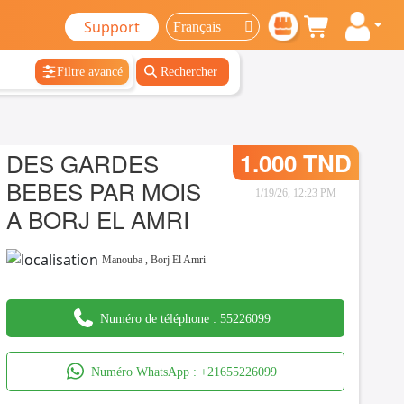
Support
Filtre avancé
Rechercher
DES GARDES
1.000 TND
BEBES PAR MOIS
1/19/26, 12:23 PM
A BORJ EL AMRI
Manouba
,
Borj El Amri
Numéro de téléphone :
55226099
Numéro WhatsApp :
+21655226099