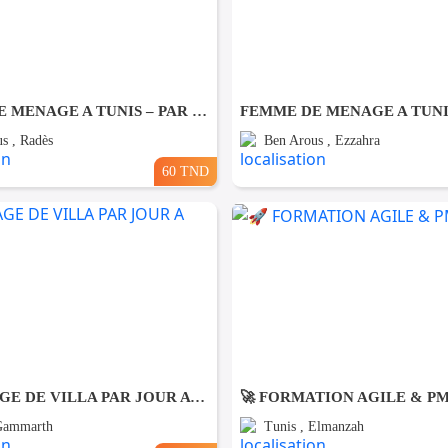
FEMME DE MENAGE A TUNIS – PAR JOUR A Rades
s , Radès
Ben Arous , Ezzahra
60 TND
NETTOYAGE DE VILLA PAR JOUR A Gammarth
🚀 FORMATION AGILE & P
 Gammarth
Tunis , Elmanzah