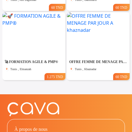
60 TND
60 TND
🚀 FORMATION AGILE & PMP®
OFFRE FEMME DE MENAGE PAR JOUR A khaznadar
Tunis , Elmanzah
Tunis , Khaznadar
1.275 TND
60 TND
À propos de nous