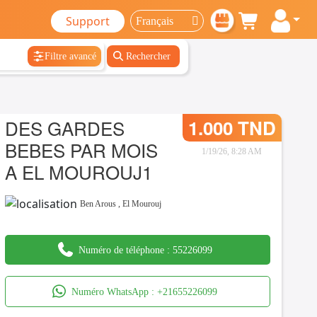
Support
Filtre avancé
Rechercher
DES GARDES
1.000 TND
BEBES PAR MOIS
1/19/26, 8:28 AM
A EL MOUROUJ1
Ben Arous
,
El Mourouj
Numéro de téléphone :
55226099
Numéro WhatsApp :
+21655226099