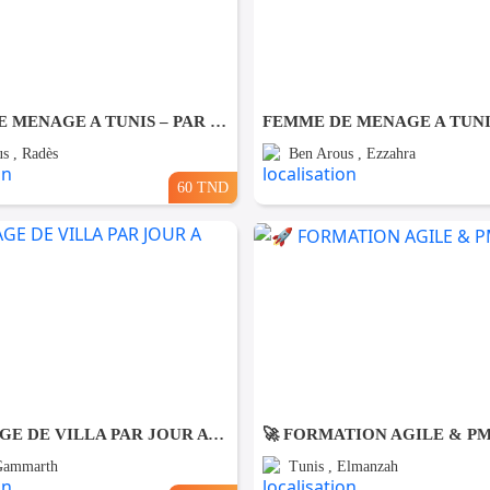
FEMME DE MENAGE A TUNIS – PAR JOUR A Rades
s , Radès
Ben Arous , Ezzahra
60 TND
NETTOYAGE DE VILLA PAR JOUR A Gammarth
🚀 FORMATION AGILE & P
 Gammarth
Tunis , Elmanzah