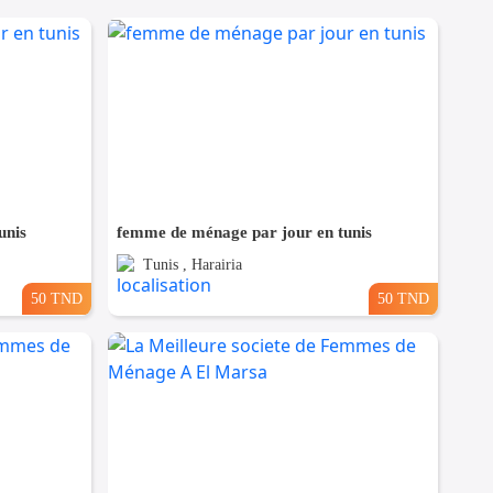
unis
femme de ménage par jour en tunis
Tunis , Harairia
50 TND
50 TND