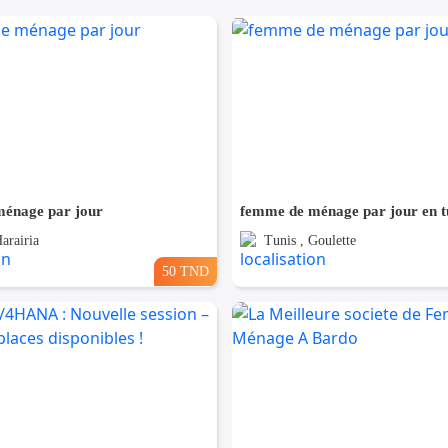
énage par jour
femme de ménage par jour en t
arairia
Tunis , Goulette
50 TND