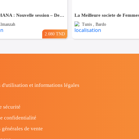
🚀 SAP S/4HANA : Nouvelle session – Dernières places disponibles !
Elmanzah
Tunis , Bardo
2.080 TND
 d'utilisation et informations légales
e sécurité
e confidentialité
 générales de vente