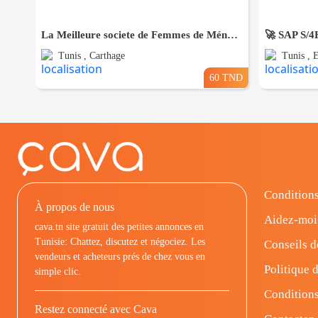
La Meilleure societe de Femmes de Ménage A Carthage
Tunis , Carthage
Tunis , 
60 TND
Conditions
À propos de nous
Aidez-moi
cava.tn site gratuit des petites annonces en
Tunisie: Chattez, discutez et négociez. Les
Conseils d
vendeurs et acheteurs prés de chez vous en
Politique d
simple clic.
Conditions
Restez connecté avec Cava