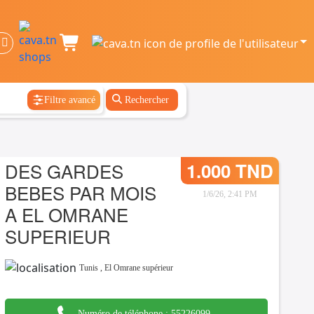
Filtre avancé
Rechercher
DES GARDES
1.000 TND
BEBES PAR MOIS
1/6/26, 2:41 PM
A EL OMRANE
SUPERIEUR
Tunis
,
El Omrane supérieur
Numéro de téléphone :
55226099