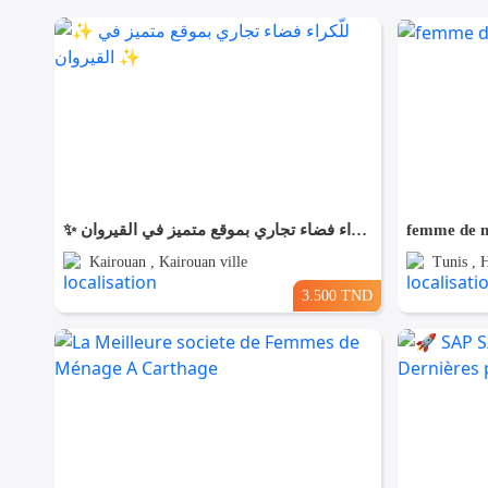
✨ للّكراء فضاء تجاري بموقع متميز في القيروان ✨
femme de m
Kairouan , Kairouan ville
Tunis , H
3.500 TND