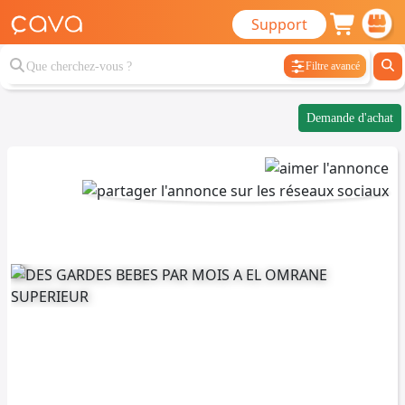
Support
Filtre avancé
Demande d'achat