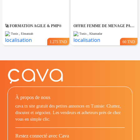
🚀 FORMATION AGILE & PMP®
OFFRE FEMME DE MENAGE PAR JOUR A khaznadar
Tunis , Elmanzah
Tunis , Khaznadar
1.275 TND
60 TND
À propos de nous
cava.tn site gratuit des petites annonces en Tunisie: Chattez,
discutez et négociez. Les vendeurs et acheteurs prés de chez
vous en simple clic.
Restez connecté avec Cava