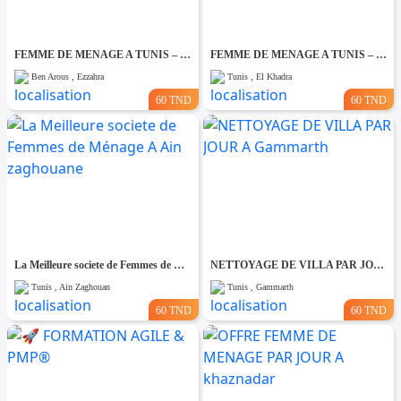
FEMME DE MENAGE A TUNIS – PAR JOUR A Ezzahra
FEMME DE MENAGE A TUNIS – PAR JOUR A El khadhra
Ben Arous , Ezzahra
Tunis , El Khadra
60 TND
60 TND
La Meilleure societe de Femmes de Ménage A Ain zaghouane
NETTOYAGE DE VILLA PAR JOUR A Gammarth
Tunis , Ain Zaghouan
Tunis , Gammarth
60 TND
60 TND