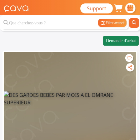
Support
Filtre avancé
Demande d'achat