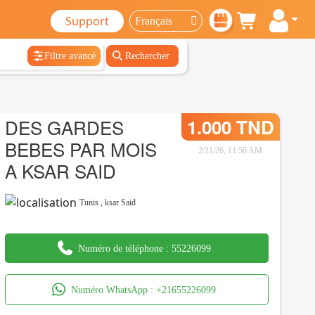
Support
Filtre avancé
Rechercher
DES GARDES
1.000 TND
BEBES PAR MOIS
2/21/26, 11:56 AM
A KSAR SAID
Tunis
,
ksar Said
Numéro de téléphone :
55226099
Numéro WhatsApp :
+21655226099