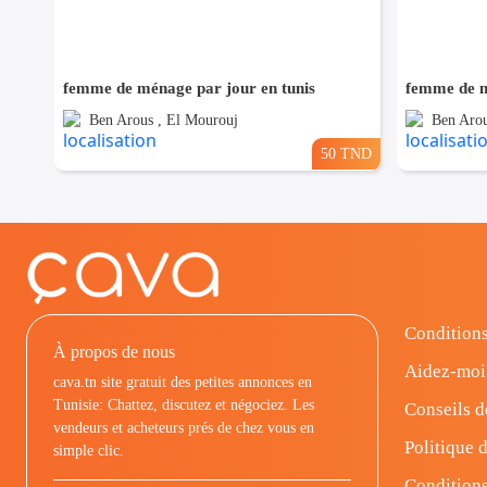
femme de ménage par jour en tunis
femme de m
Ben Arous , El Mourouj
Ben Arou
50 TND
Conditions
À propos de nous
Aidez-moi
cava.tn site gratuit des petites annonces en
Tunisie: Chattez, discutez et négociez. Les
Conseils d
vendeurs et acheteurs prés de chez vous en
Politique d
simple clic.
Conditions