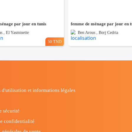
énage par jour en tunis
femme de ménage par jour en t
s , El Yasminette
Ben Arous , Borj Cedria
50 TND
 d'utilisation et informations légales
e sécurité
e confidentialité
 générales de vente