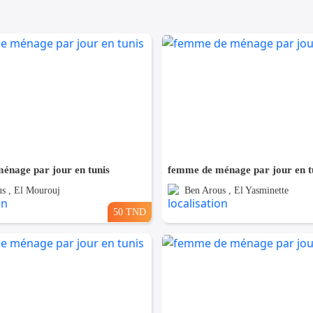
énage par jour en tunis
femme de ménage par jour en t
s , El Mourouj
Ben Arous , El Yasminette
50 TND