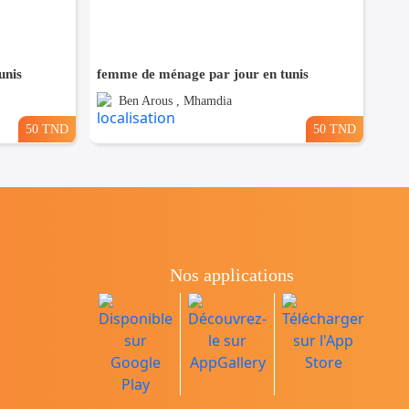
unis
femme de ménage par jour en tunis
Ben Arous , Mhamdia
50 TND
50 TND
Nos applications