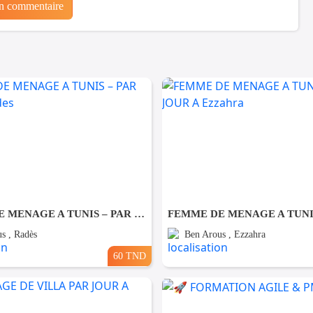
un commentaire
FEMME DE MENAGE A TUNIS – PAR JOUR A Rades
s , Radès
Ben Arous , Ezzahra
60 TND