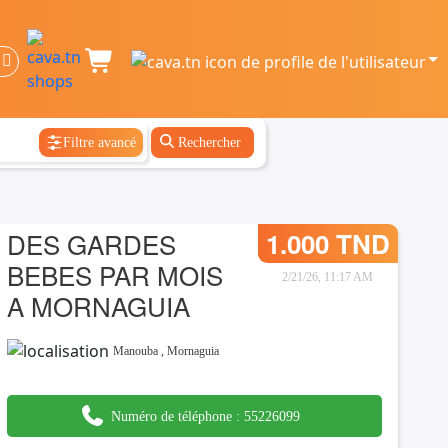
Filtre avancé
Rechercher
DES GARDES
1.000 TND
BEBES PAR MOIS
2/21/26, 11:17 AM
A MORNAGUIA
Manouba
,
Mornaguia
Numéro de téléphone :
55226099