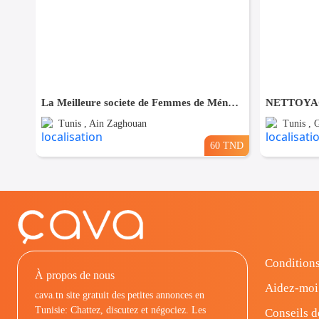
La Meilleure societe de Femmes de Ménage A Ain zaghouane
Tunis , Ain Zaghouan
Tunis ,
60 TND
Conditions
À propos de nous
Aidez-moi
cava.tn site gratuit des petites annonces en
Tunisie: Chattez, discutez et négociez. Les
Conseils d