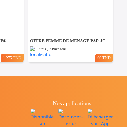
MP®
OFFRE FEMME DE MENAGE PAR JOUR A khaznadar
Tunis , Khaznadar
1.275 TND
60 TND
Nos applications