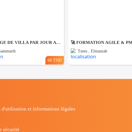
NETTOYAGE DE VILLA PAR JOUR A Gammarth
🚀 FORMATION AGILE & P
 Gammarth
Tunis , Elmanzah
60 TND
 d'utilisation et informations légales
e sécurité